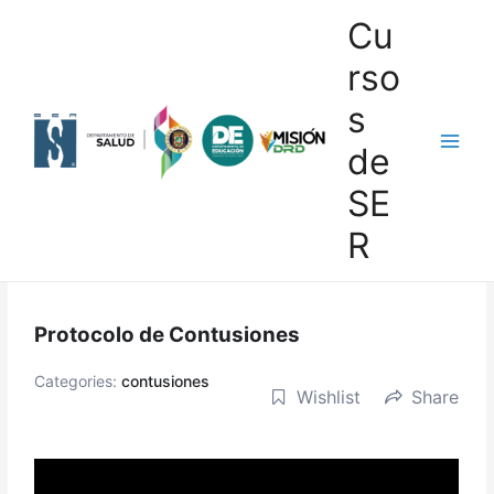
Skip
Cu
to
rso
content
s
de
Main
SE
Men
R
Protocolo de Contusiones
Categories:
contusiones
Wishlist
Share